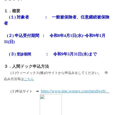
１．概要
(１)
対象者 : 一般被保険者、任意継続被保険
者
(２)
申込受付期間 ： 令和8
年4月1日(水)~令和9年1月
31(日)
(３)
： 令和9年3月31日(水)まで
受診期間
３．人間ドック申込方法
(１)ウィーメックス(株)のサイトから申込みをしてください。
申
込み方法等は
こちら
https://www.tme.wemex.com/mestfweb/
(２)申込サイト
⇒