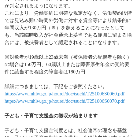
が判定されるようになります。
これにより、労働契約に明確な規定がなく、労働契約段階
では見込み難い時間外労働に対する賃金等により結果的に
年間収入が130万円（※）を超えることになったとして
も、当該臨時収入が社会通念上妥当である範囲に留まる場
合には、被扶養者として認定されることになります。
※対象者が19歳以上23歳未満（被保険者の配偶者を除く）
の場合は150万円、60歳以上または障害厚生年金の受給要
件に該当する程度の障害者は180万円
詳細につきましては、下記をご参照ください。
https://www.mhlw.go.jp/hourei/doc/tsuchi/T251006S0060.pdf
https://www.mhlw.go.jp/hourei/doc/tsuchi/T251006S0070.pdf
子ども・子育て支援金の徴収が始まります
子ども・子育て支援金制度とは、社会連帯の理念を基盤